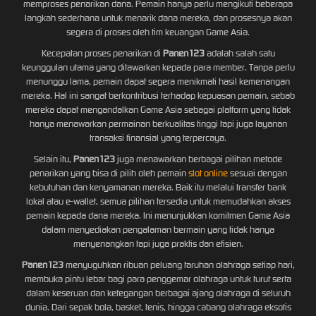
memproses penarikan dana. Pemain hanya perlu mengikuti beberapa
langkah sederhana untuk menarik dana mereka, dan prosesnya akan
segera di proses oleh tim keuangan Game Asia.
Kecepatan proses penarikan di
Panen123
adalah salah satu
keunggulan utama yang ditawarkan kepada para member. Tanpa perlu
menunggu lama, pemain dapat segera menikmati hasil kemenangan
mereka. Hal ini sangat berkontribusi terhadap kepuasan pemain, sebab
mereka dapat mengandalkan Game Asia sebagai platform yang tidak
hanya menawarkan permainan berkualitas tinggi tapi juga layanan
transaksi finansial yang terpercaya.
Selain itu,
Panen123
juga menawarkan berbagai pilihan metode
penarikan yang bisa di pilih oleh pemain
slot online
sesuai dengan
kebutuhan dan kenyamanan mereka. Baik itu melalui transfer bank
lokal atau e-wallet, semua pilihan tersedia untuk memudahkan akses
pemain kepada dana mereka. Ini menunjukkan komitmen Game Asia
dalam menyediakan pengalaman bermain yang tidak hanya
menyenangkan tapi juga praktis dan efisien.
Panen123
menyuguhkan ribuan peluang taruhan olahraga setiap hari,
membuka pintu lebar bagi para penggemar olahraga untuk turut serta
dalam keseruan dan ketegangan berbagai ajang olahraga di seluruh
dunia. Dari sepak bola, basket, tenis, hingga cabang olahraga eksotis