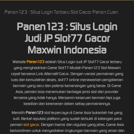
Panen123 : Situs Login Terbaru Slot Gacor Panen Cuan
Panen123 : Situs Login
Judi JP Slot77 Gacor
Maxwin Indonesia
Website
Panen123
adalah Situs Login Judi JP Slot77 Gacor terbaru
yang menghadirkan Game Slot77 Mudah Panen123 Slot Maxwin
cepat bersama Link Alternatif Gacor. Dengan variasi permainan yang
luas dan kemudahan akses, slot77 online menawarkan pengalaman
bermain yang seru dan potensi kemenangan yang besar. Di Game
Asia, pemain bisa menemukan berbagai jenis slot dari provider
ternama yang tidak hanya. Menjamin keseruan bermain tapi juga
keadilan dan keamanan dalam setiap permainannya.
Memilih
Panen123
slot terpercaya di Game Asia bukanlah hal yang
sulit. Berkat reputasi platform yang sudah terbukti di kalangan para
pemain
slot gacor
. Dengan lisensi dan regulasi yang jelas, Game Asia
berkomitmen untuk menyediakan lingkungan bermain yang aman dan