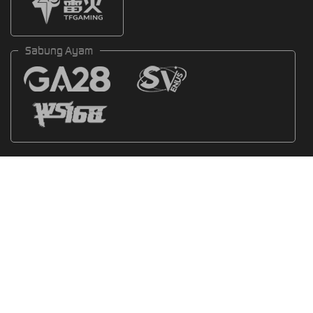
Sabung Ayam