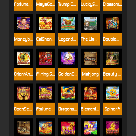
Fortune Treasure
MayaGoldCrazy
Trump Card
LuckySeven
Blossom of Wealth
Moneybags Man 2
CaiShen Coming
Legendary5
The Llama Adventure
DoubleWilds
OrientAnimals
Flirting Scholar Tang
GoldenDisco
Mahjong
Beauty And The Kingdom
OpenSesameII
Fortune Neko
DragonsGate
Elemental Link Fire
Spindrift