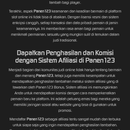
tambah bagi player.
Terakhir, aspek
Panen123
keamanan dan keadilan bermain di platform
slot online ini tidak bisa di abaikan. Dengan lisensi resmi dan sistem
enkripsi canggih, setiap transaksi dan data pribadi pemain di jamin
keamanannya. Ini memberikan rasa aman bagi pemain untuk
menikmati permainan, sesuatu yang mungkin sulit di temukan dalam
judi tradisional.
Dapatkan Penghasilan dan Komisi
dengan Sistem Afiliasi di Panen123
Menjadi bagian dari komunitas judi online tidak hanya tentang bermain
dan menang
Panen123
, tetapi juga memiliki kesempatan untuk
mendapatkan penghasilan tambahan melalui sistem afiliasi yang di
tawarkan oleh Panen123 Bonus. Sistem afiliasi ini memungkinkan
Anda untuk mendapatkan komisi dengan cara memperkenalkan
pemain baru ke platform. Ini adalah peluang emas bagi mereka yang
memiliki jaringan sosial atau website yang bisa di gunakan untuk
promosi.
Mendaftar
Panen123
sebagai afiliasi tentu sangat mudah dan terbuka
untuk siapa saja yang ingin mendapatkan penghasilan tambahan.