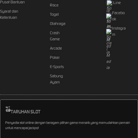
Pusat Bantuan
Line
Race
Syarat dan
Facebo
Togel
Ketentuan
ok
Olahraga
Instagra
Crash
m
Game
Arcade
Poker
E-Sports
Sabung
Ayam
TARUHAN SLOT
Penyedia slot online dengan beragam pilihan game menarik yang memudahkan pemain
untuk mencapai jackpot