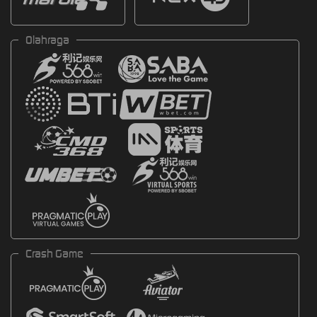
Olahraga
Crash Game