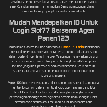
sekalipun, semua tersedia dan bisa di akses melalui beberapa klik
saja. Keanekaragaman ini menjadikan Game Asia sebagai platform
taruhan olahraga yang dinamis dan menyeluruh.
Mudah Mendapatkan ID Untuk
Login Slot77 Bersama Agen
Panen123
Berpartisipasi dalam taruhan olahraga di
Panen123 Login
tidak hanya
memberi kesempatan kepada para pemain untuk terlibat langsung
dalam pertandingan favorit mereka. Tetapi juga menawarkan potensi
kemenangan yang besar. Dengan odds yang kompetitif dan pasar
taruhan yang luas, pemain di berikan kebebasan untuk memilih
strategi taruhan yang paling sesuai dengan pengetahuan dan
preferensi mereka.
Panen123
juga menyediakan statistik dan informasi terkini yang dapat
membantu pemain dalam membuat keputusan taruhan yang lebih
tepat. Di tambah lagi, layanan streaming langsung beberapa
pertandingan olahraga memungkinkan pemain untuk mengikuti aksi
pertandingan secara real-time, meningkatkan intensitas dan
kegembiraan bermain di Game Asia.