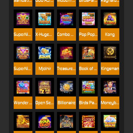
Samba Jewel
UGO Aztec Gold
Modern Gods
BirdsParty
Ragnarok : Thor VS Loki
SuperNiubi
X-Huge_Fishin' Fever X-Huge
Combo Fruity Bonanza Combo
Pop Pop Candy 1000
Kong
SuperNiubiDeluxe
Mjolnir
TreasureBowl
Book of Mystery
Kingsman
Wonder Elephant
Open Sesame
Billionaire
Birds Party Deluxe
Moneybags Man