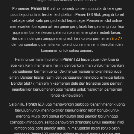
Permainan
Panen123
online menjadi semakin populer di kalangan
pecinta judi online, terutama di platform Panen123 Slot, yang di kenal
sebagai salah satu penyedia slot terpercaya. Permainan slot online
menawarkan beragam pilihan game yang tidak hanya menghibur tapi
juga memberikan kesempatan untuk memenangkan hadiah besar.
Bandar ini dengan bangga menghadirkan koleksi permainan
Slot77
dari pengembang game terkemuka di dunia, menjamin keadilan dan
keamanan untuk setiap pemain.
Pentingnya memilih platform
Panen123
terpercaya tidak bisa di
abaikan. Kami memahami hal ini dan berkomitmen untuk memberikan
pengalaman bermain yang tidak hanya menyenangkan tetapi juga
aman. Dengan lisensi resmi dan penggunaan teknologi enkripsi terkini,
Bandar Slot77 menjamin keamanan data dan transaksi para pemain,
memberikan kenyamanan bagi mereka untuk menikmati permainan
tanpa kekhawatiran.
Selain itu,
Panen123
juga menawarkan berbagai benefit menarik yang
bertujuan untuk meningkatkan kemungkinan lebih banyak untuk
menang. Mulai dari bonus sambutan bagi pemain baru hingga
cashback mingguan, setiap penawaran dirancang untuk memberi nilai
tambah bagi para pemain setia. Ini merupakan salah satu alasan