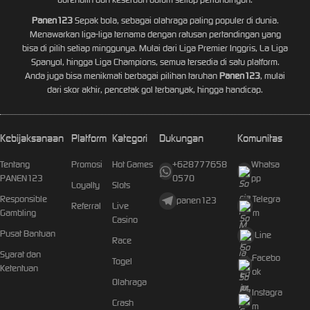
Panen123
Sepak bola, sebagai olahraga paling populer di dunia.
Menawarkan liga-liga ternama dengan ratusan pertandingan yang
bisa di pilih setiap minggunya. Mulai dari Liga Premier Inggris, La Liga
Spanyol, hingga Liga Champions, semua tersedia di satu platform.
Anda juga bisa menikmati berbagai pilihan taruhan
Panen123
, mulai
dari skor akhir, pencetak gol terbanyak, hingga handicap.
Kebijaksanaan
Platform
Kategori
Dukungan
Komunitas
Tentang
Promosi
Hot Games
+628777658
Whatsa
PANEN123
0570
pp
Loyalty
Slots
Responsible
Telegra
panen123
Referral
Live
Gambling
m
Casino
Pusat Bantuan
Line
Race
Syarat dan
Facebo
Togel
Ketentuan
ok
Olahraga
Instagra
Crash
m