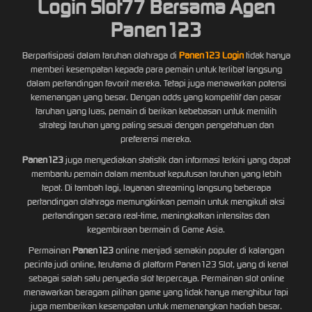
Login Slot77 Bersama Agen
Panen123
Berpartisipasi dalam taruhan olahraga di
Panen123 Login
tidak hanya
memberi kesempatan kepada para pemain untuk terlibat langsung
dalam pertandingan favorit mereka. Tetapi juga menawarkan potensi
kemenangan yang besar. Dengan odds yang kompetitif dan pasar
taruhan yang luas, pemain di berikan kebebasan untuk memilih
strategi taruhan yang paling sesuai dengan pengetahuan dan
preferensi mereka.
Panen123
juga menyediakan statistik dan informasi terkini yang dapat
membantu pemain dalam membuat keputusan taruhan yang lebih
tepat. Di tambah lagi, layanan streaming langsung beberapa
pertandingan olahraga memungkinkan pemain untuk mengikuti aksi
pertandingan secara real-time, meningkatkan intensitas dan
kegembiraan bermain di Game Asia.
Permainan
Panen123
online menjadi semakin populer di kalangan
pecinta judi online, terutama di platform Panen123 Slot, yang di kenal
sebagai salah satu penyedia slot terpercaya. Permainan slot online
menawarkan beragam pilihan game yang tidak hanya menghibur tapi
juga memberikan kesempatan untuk memenangkan hadiah besar.