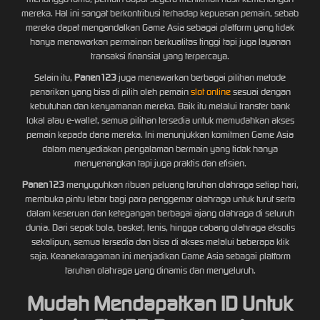
mereka. Hal ini sangat berkontribusi terhadap kepuasan pemain, sebab
mereka dapat mengandalkan Game Asia sebagai platform yang tidak
hanya menawarkan permainan berkualitas tinggi tapi juga layanan
transaksi finansial yang terpercaya.
Selain itu,
Panen123
juga menawarkan berbagai pilihan metode
penarikan yang bisa di pilih oleh pemain
slot online
sesuai dengan
kebutuhan dan kenyamanan mereka. Baik itu melalui transfer bank
lokal atau e-wallet, semua pilihan tersedia untuk memudahkan akses
pemain kepada dana mereka. Ini menunjukkan komitmen Game Asia
dalam menyediakan pengalaman bermain yang tidak hanya
menyenangkan tapi juga praktis dan efisien.
Panen123
menyuguhkan ribuan peluang taruhan olahraga setiap hari,
membuka pintu lebar bagi para penggemar olahraga untuk turut serta
dalam keseruan dan ketegangan berbagai ajang olahraga di seluruh
dunia. Dari sepak bola, basket, tenis, hingga cabang olahraga eksotis
sekalipun, semua tersedia dan bisa di akses melalui beberapa klik
saja. Keanekaragaman ini menjadikan Game Asia sebagai platform
taruhan olahraga yang dinamis dan menyeluruh.
Mudah Mendapatkan ID Untuk