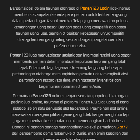
Berpartisipasi dalam taruhan olahraga di
Panen123 Login
tidak hanya
memberi kesempatan kepada para pemain untuk terlibat langsung
dalam pertandingan favorit mereka. Tetapi juga menawarkan potensi
kemenangan yang besar. Dengan odds yang kompetitif dan pasar
taruhan yang luas, pemain di berikan kebebasan untuk memilih
strategi taruhan yang paling sesuai dengan pengetahuan dan
preferensi mereka.
Panen123
juga menyediakan statistik dan informasi terkini yang dapat
membantu pemain dalam membuat keputusan taruhan yang lebih
tepat. Di tambah lagi, layanan streaming langsung beberapa
pertandingan olahraga memungkinkan pemain untuk mengikuti aksi
pertandingan secara real-time, meningkatkan intensitas dan
kegembiraan bermain di Game Asia.
Permainan
Panen123
online menjadi semakin populer di kalangan
pecinta judi online, terutama di platform Panen123 Slot, yang di kenal
sebagai salah satu penyedia slot terpercaya. Permainan slot online
menawarkan beragam pilihan game yang tidak hanya menghibur tapi
juga memberikan kesempatan untuk memenangkan hadiah besar.
Bandar ini dengan bangga menghadirkan koleksi permainan
Slot77
dari pengembang game terkemuka di dunia, menjamin keadilan dan
keamanan untuk setiap pemain.