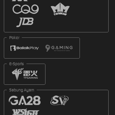
Poker
E-Sports
Sabung Ayam