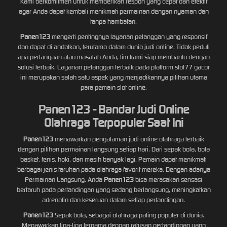
Kami berkomitmen untuk memberikan respon yang cepat dan efektif
agar Anda dapat kembali menikmati permainan dengan nyaman dan
tanpa hambatan.
Panen123
mengerti pentingnya layanan pelanggan yang responsif
dan dapat di andalkan, terutama dalam dunia judi online. Tidak peduli
apa pertanyaan atau masalah Anda, tim kami siap membantu dengan
solusi terbaik. Layanan pelanggan terbaik pada platform slot77 gacor
ini merupakan salah satu aspek yang menjadikannya pilihan utama
para pemain slot online.
Panen123 - Bandar Judi Online
Olahraga Terpopuler Saat Ini
Panen123
menawarkan pengalaman judi online olahraga terbaik
dengan pilihan permainan langsung setiap hari. Dari sepak bola, bola
basket, tenis, hoki, dan masih banyak lagi. Pemain dapat menikmati
berbagai jenis taruhan pada olahraga favorit mereka. Dengan adanya
Permainan Langsung. Anda
Panen123
bisa merasakan sensasi
bertaruh pada pertandingan yang sedang berlangsung, meningkatkan
adrenalin dan keseruan dalam setiap pertandingan.
Panen123
Sepak bola, sebagai olahraga paling populer di dunia.
Menawarkan liga-liga ternama dengan ratusan pertandingan yang