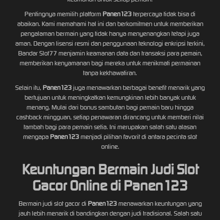
Pentingnya memilih platform
Panen123
terpercaya tidak bisa di
abaikan. Kami memahami hal ini dan berkomitmen untuk memberikan
pengalaman bermain yang tidak hanya menyenangkan tetapi juga
aman. Dengan lisensi resmi dan penggunaan teknologi enkripsi terkini,
Bandar Slot77 menjamin keamanan data dan transaksi para pemain,
memberikan kenyamanan bagi mereka untuk menikmati permainan
tanpa kekhawatiran.
Selain itu,
Panen123
juga menawarkan berbagai benefit menarik yang
bertujuan untuk meningkatkan kemungkinan lebih banyak untuk
menang. Mulai dari bonus sambutan bagi pemain baru hingga
cashback mingguan, setiap penawaran dirancang untuk memberi nilai
tambah bagi para pemain setia. Ini merupakan salah satu alasan
mengapa
Panen123
menjadi pilihan favorit di antara pecinta slot
online.
Keuntungan Bermain Judi Slot
Gacor Online di Panen123
Bermain judi slot gacor di
Panen123
menawarkan keuntungan yang
jauh lebih menarik di bandingkan dengan judi tradisional. Salah satu