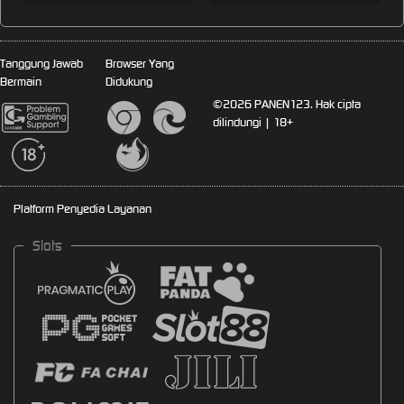
Tanggung Jawab
Browser Yang
Bermain
Didukung
©2026 PANEN123. Hak cipta
dilindungi | 18+
Platform Penyedia Layanan
Slots