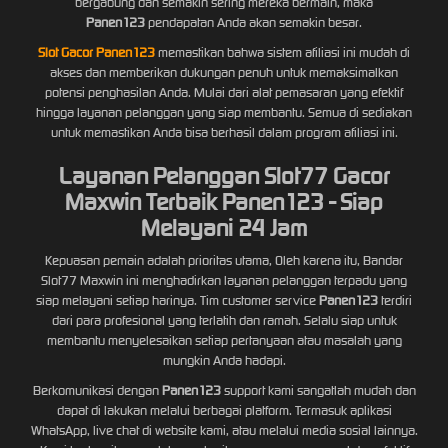
bergabung dan semakin sering mereka bermain, maka
Panen123
pendapatan Anda akan semakin besar.
Slot Gacor Panen123
memastikan bahwa sistem afiliasi ini mudah di
akses dan memberikan dukungan penuh untuk memaksimalkan
potensi penghasilan Anda. Mulai dari alat pemasaran yang efektif
hingga layanan pelanggan yang siap membantu. Semua di sediakan
untuk memastikan Anda bisa berhasil dalam program afiliasi ini.
Layanan Pelanggan Slot77 Gacor
Maxwin Terbaik Panen123 - Siap
Melayani 24 Jam
Kepuasan pemain adalah prioritas utama, Oleh karena itu, Bandar
Slot77 Maxwin ini menghadirkan layanan pelanggan terpadu yang
siap melayani setiap harinya. Tim customer service
Panen123
terdiri
dari para profesional yang terlatih dan ramah. Selalu siap untuk
membantu menyelesaikan setiap pertanyaan atau masalah yang
mungkin Anda hadapi.
Berkomunikasi dengan
Panen123
support kami sangatlah mudah dan
dapat di lakukan melalui berbagai platform. Termasuk aplikasi
WhatsApp, live chat di website kami, atau melalui media sosial lainnya.