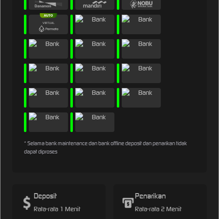
* Selama bank maintenance dan bank offline deposit dan penarikan tidak
dapat diproses
Deposit
Penarikan
Rata-rata 1 Menit
Rata-rata 2 Menit