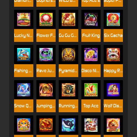
Diamond Treasure
Gophers War
WILD BOUNTY 2
Top Ace 2
Super Power Bank
Lucky Neko New Year
Flower Fortunes
Gu Gu Gu2
Fruit King
Six Gacha
Fishing King
Rave Jump
Pyramid Raider
Disco Night M
Happy Rich Year
Snow Queen
Jumping Mobile
Running Toro
Top Ace
Wolf Disco