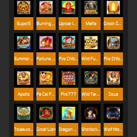
Super5
Burning Xi-You
Uproar In Heaven
Mafia
Greek Gods
Summer Mood
Fortune Dragon
Fire Chibi 2
Wild Fudge
Fire Chibi M
Apollo
Fa Cai Fu Wa
Fire777
Wild Tarzan
Zeus
Treasure Koi
Great Lion
Dragon Koi
Sherlock Holmes
Wolf Moon