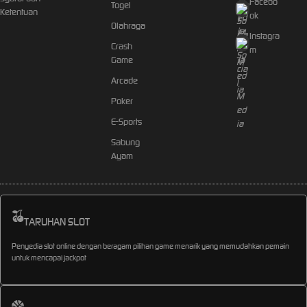
Facebo
Togel
Ketentuan
ok
Olahraga
Instagra
Crash
m
Game
Arcade
Poker
E-Sports
Sabung
Ayam
TARUHAN SLOT
Penyedia slot online dengan beragam pilihan game menarik yang memudahkan pemain
untuk mencapai jackpot