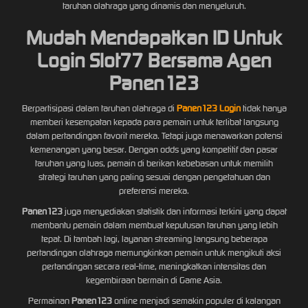
taruhan olahraga yang dinamis dan menyeluruh.
Mudah Mendapatkan ID Untuk
Login Slot77 Bersama Agen
Panen123
Berpartisipasi dalam taruhan olahraga di
Panen123 Login
tidak hanya
memberi kesempatan kepada para pemain untuk terlibat langsung
dalam pertandingan favorit mereka. Tetapi juga menawarkan potensi
kemenangan yang besar. Dengan odds yang kompetitif dan pasar
taruhan yang luas, pemain di berikan kebebasan untuk memilih
strategi taruhan yang paling sesuai dengan pengetahuan dan
preferensi mereka.
Panen123
juga menyediakan statistik dan informasi terkini yang dapat
membantu pemain dalam membuat keputusan taruhan yang lebih
tepat. Di tambah lagi, layanan streaming langsung beberapa
pertandingan olahraga memungkinkan pemain untuk mengikuti aksi
pertandingan secara real-time, meningkatkan intensitas dan
kegembiraan bermain di Game Asia.
Permainan
Panen123
online menjadi semakin populer di kalangan