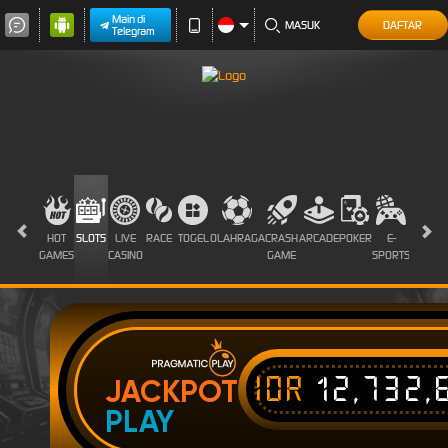
Main di
MASUK
DAFTAR
Telegram
HOT
SLOTS
LIVE
RACE
TOGEL
OLAHRAGA
CRASH
ARCADE
POKER
E-
SABUN
GAMES
CASINO
GAME
SPORTS
AYAM
IDR
12,732,
JACKPOT
PLAY