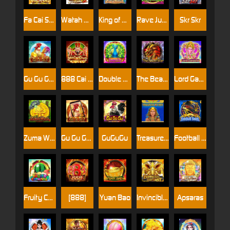
Fa Cai Shen
Watah Master 2
King of Atlantis
Rave Jump 2
Skr Skr
Gu Gu Gu 3
888 Cai Shen
Double Fly
The Beast War
Lord Ganesha
Zuma Wild
Gu Gu Gu 2 M
GuGuGu
Treasure of Seti
Football Boots
Fruity Carnival
[888]
Yuan Bao
Invincible Elephant
Apsaras