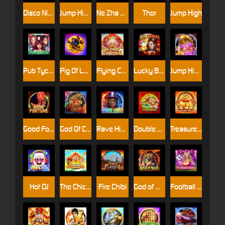
Disco Night
Jump Higher
Ne Zha Advent
Thor
Jump High
Pub Tycoon
Pig Of Luck
Flying Cai Shen
Lucky Boxes
Jump Higher Mobile
Good Fortune
God Of Chess
Rave High
Double Happiness
Treasure House
Hot DJ
The Chicken House
Fire Chibi
God of War M
Football Baby