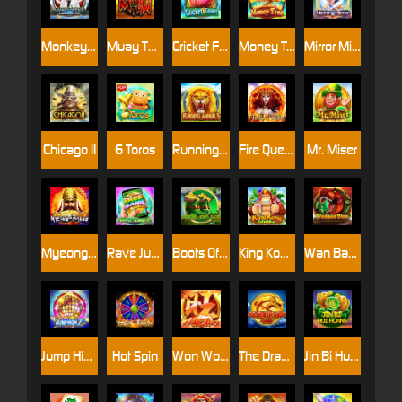
Monkey Office Legend
Muay Thai
Cricket Fever
Money Tree
Mirror Mirror
Chicago II
6 Toros
Running Animals
Fire Queen
Mr. Miser
Myeong-ryang
Rave Jump 2 M
Boots Of Luck
King Kong Shake
Wan Bao Dino
Jump High 2
Hot Spin
Won Won Won
The Dragon Brings Wealth
Jin Bi Hui Huang