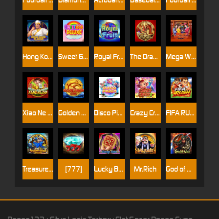
Hong Kong Flavor
Sweet 666 Deluxe
Royal Fruit
The Dragon Brings Wealth 2
Mega Winner
Xiao Ne Zha
Golden Dragon Club
Disco Piggy
Crazy Crazy 3
FIFA RUSH
Treasure Island
[777]
Lucky Bats M
Mr.Rich
God of War