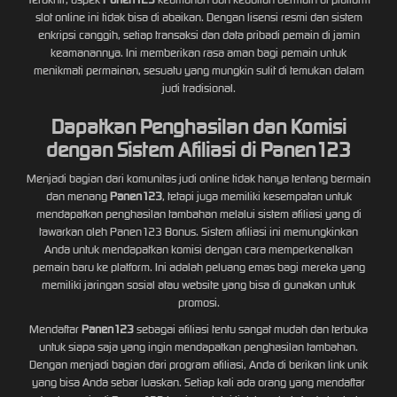
slot online ini tidak bisa di abaikan. Dengan lisensi resmi dan sistem
enkripsi canggih, setiap transaksi dan data pribadi pemain di jamin
keamanannya. Ini memberikan rasa aman bagi pemain untuk
menikmati permainan, sesuatu yang mungkin sulit di temukan dalam
judi tradisional.
Dapatkan Penghasilan dan Komisi
dengan Sistem Afiliasi di Panen123
Menjadi bagian dari komunitas judi online tidak hanya tentang bermain
dan menang
Panen123
, tetapi juga memiliki kesempatan untuk
mendapatkan penghasilan tambahan melalui sistem afiliasi yang di
tawarkan oleh Panen123 Bonus. Sistem afiliasi ini memungkinkan
Anda untuk mendapatkan komisi dengan cara memperkenalkan
pemain baru ke platform. Ini adalah peluang emas bagi mereka yang
memiliki jaringan sosial atau website yang bisa di gunakan untuk
promosi.
Mendaftar
Panen123
sebagai afiliasi tentu sangat mudah dan terbuka
untuk siapa saja yang ingin mendapatkan penghasilan tambahan.
Dengan menjadi bagian dari program afiliasi, Anda di berikan link unik
yang bisa Anda sebar luaskan. Setiap kali ada orang yang mendaftar