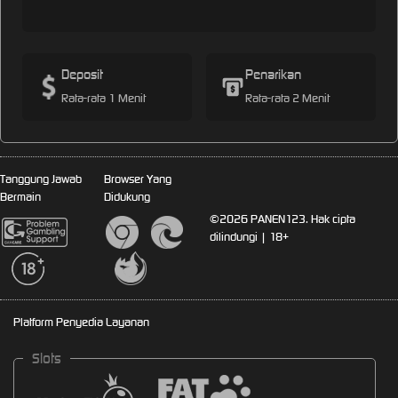
Deposit
Penarikan
Rata-rata 1 Menit
Rata-rata 2 Menit
Tanggung Jawab
Browser Yang
Bermain
Didukung
©2026 PANEN123. Hak cipta
dilindungi | 18+
Platform Penyedia Layanan
Slots